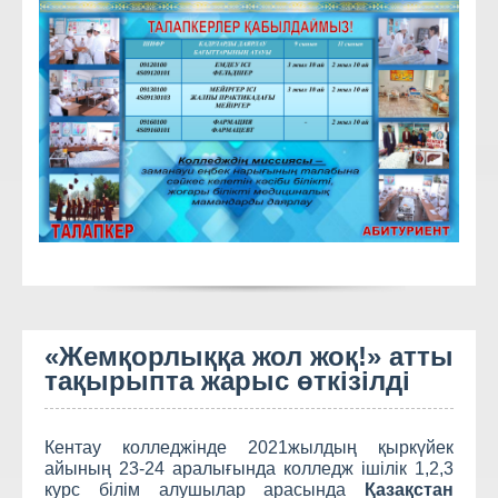
«Жемқорлыққа жол жоқ!» атты
тақырыпта жарыс өткізілді
Кентау колледжінде 2021жылдың қыркүйек
айының 23-24 аралығында колледж ішілік 1,2,3
курс білім алушылар арасында
Қазақстан