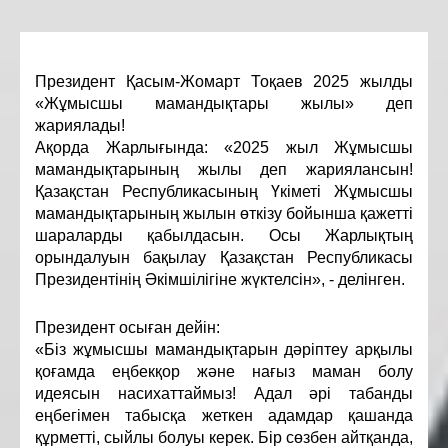
Президент Қасым-Жомарт Тоқаев 2025 жылды
«Жұмысшы мамандықтары жылы» деп
жариялады!
Ақорда Жарлығында: «2025 жыл Жұмысшы
мамандықтарының жылы деп жариялансын!
Қазақстан Республикасының Үкіметі Жұмысшы
мамандықтарының жылын өткізу бойынша қажетті
шараларды қабылдасын. Осы Жарлықтың
орындалуын бақылау Қазақстан Республикасы
Президентінің Әкімшілігіне жүктелсін», - делінген.
Президент осыған дейін:
«Біз жұмысшы мамандықтарын дәріптеу арқылы
қоғамда еңбекқор және нағыз маман болу
идеясын насихаттаймыз! Адал әрі табанды
еңбегімен табысқа жеткен адамдар қашанда
құрметті, сыйлы болуы керек. Бір сөзбен айтқанда,