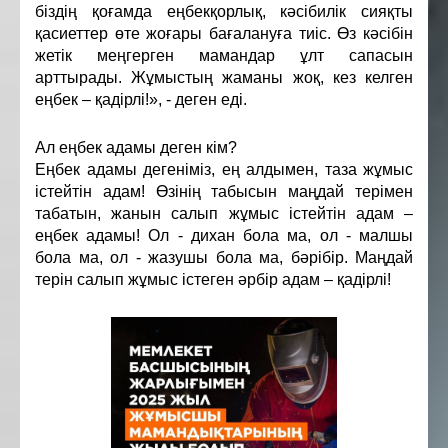
біздің қоғамда еңбекқорлық, кәсібилік сияқты
қасиеттер өте жоғары бағалануға тиіс. Өз кәсібін
жетік меңгерген мамандар ұлт сапасын
арттырады. Жұмыстың жаманы жоқ, кез келген
еңбек – қадірлі!», - деген еді.
Ал еңбек адамы деген кім?
Еңбек адамы дегеніміз, ең алдымен, таза жұмыс
істейтін адам! Өзінің табысын маңдай терімен
табатын, жанын салып жұмыс істейтін адам –
еңбек адамы! Ол - дихан бола ма, ол - малшы
бола ма, ол - жазушы бола ма, бәрібір. Маңдай
терін салып жұмыс істеген әрбір адам – қадірлі!