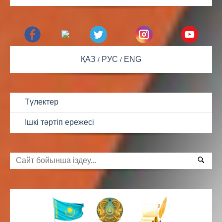
ҚАЗ
РУС
ENG
Түлектер
Ішкі тәртіп ережесі