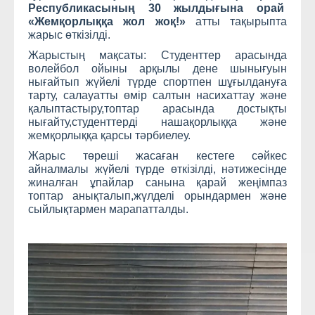
Республикасының 30 жылдығына орай
«Жемқорлыққа жол жоқ!»
атты тақырыпта
жарыс өткізілді.
Жарыстың мақсаты: Студенттер арасында
волейбол ойыны арқылы дене шынығуын
нығайтып жүйелі түрде спортпен шұғылдануға
тарту, салауатты өмір салтын насихаттау және
қалыптастыру,топтар арасында достықты
нығайту,студенттерді нашақорлыққа және
жемқорлыққа қарсы тәрбиелеу.
Жарыс төреші жасаған кестеге сәйкес
айналмалы жүйелі түрде өткізілді, нәтижесінде
жиналған ұпайлар санына қарай жеңімпаз
топтар анықталып,жүлделі орындармен және
сыйлықтармен марапатталды.