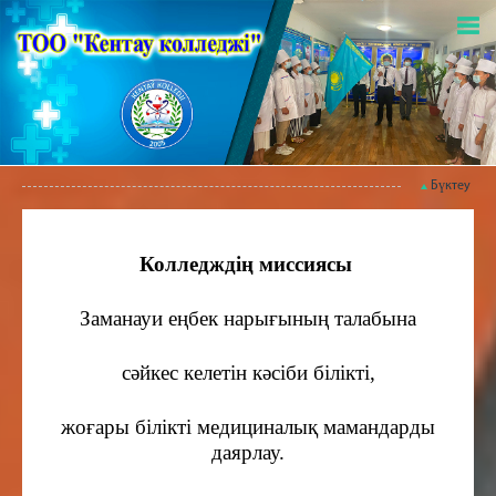
Бүктеу
Колледждің миссиясы
Заманауи еңбек нарығының талабына
сәйкес келетін кәсіби білікті,
жоғары білікті медициналық мамандарды
даярлау.