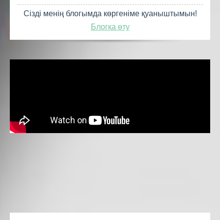
Сізді менің блогымда көргеніме қуаныштымын!
Блогқа өту