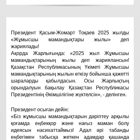
Президент Қасым-Жомарт Тоқаев 2025 жылды
«Жұмысшы мамандықтары жылы» деп
жариялады!
Ақорда Жарлығында: «2025 жыл Жұмысшы
мамандықтарының жылы деп жариялансын!
Қазақстан Республикасының Үкіметі Жұмысшы
мамандықтарының жылын өткізу бойынша қажетті
шараларды қабылдасын. Осы Жарлықтың
орындалуын бақылау Қазақстан Республикасы
Президентінің Әкімшілігіне жүктелсін», - делінген.
Президент осыған дейін:
«Біз жұмысшы мамандықтарын дәріптеу арқылы
қоғамда еңбекқор және нағыз маман болу
идеясын насихаттаймыз! Адал әрі табанды
еңбегімен табысқа жеткен адамдар қашанда