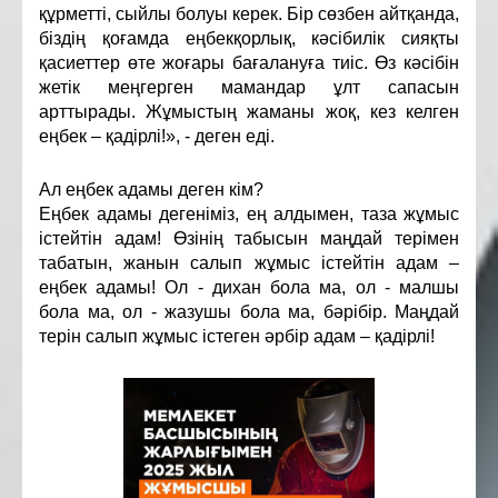
құрметті, сыйлы болуы керек. Бір сөзбен айтқанда,
біздің қоғамда еңбекқорлық, кәсібилік сияқты
қасиеттер өте жоғары бағалануға тиіс. Өз кәсібін
жетік меңгерген мамандар ұлт сапасын
арттырады. Жұмыстың жаманы жоқ, кез келген
еңбек – қадірлі!», - деген еді.
Ал еңбек адамы деген кім?
Еңбек адамы дегеніміз, ең алдымен, таза жұмыс
істейтін адам! Өзінің табысын маңдай терімен
табатын, жанын салып жұмыс істейтін адам –
еңбек адамы! Ол - дихан бола ма, ол - малшы
бола ма, ол - жазушы бола ма, бәрібір. Маңдай
терін салып жұмыс істеген әрбір адам – қадірлі!