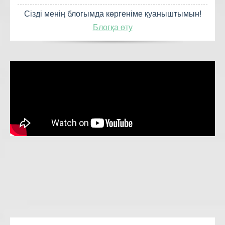
Сізді менің блогымда көргеніме қуаныштымын!
Блогқа өту