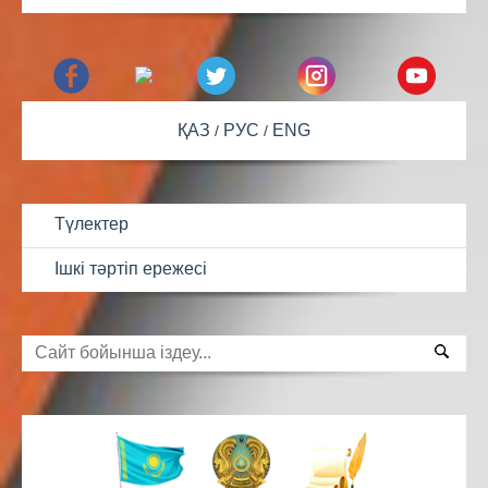
ҚАЗ
РУС
ENG
Түлектер
Ішкі тәртіп ережесі