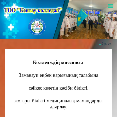
Бүктеу
Колледждің миссиясы
Заманауи еңбек нарығының талабына
сәйкес келетін кәсіби білікті,
жоғары білікті медициналық мамандарды
даярлау.