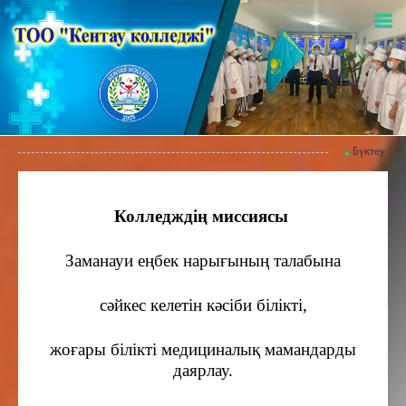
Бүктеу
Колледждің миссиясы
Заманауи еңбек нарығының талабына
сәйкес келетін кәсіби білікті,
жоғары білікті медициналық мамандарды
даярлау.