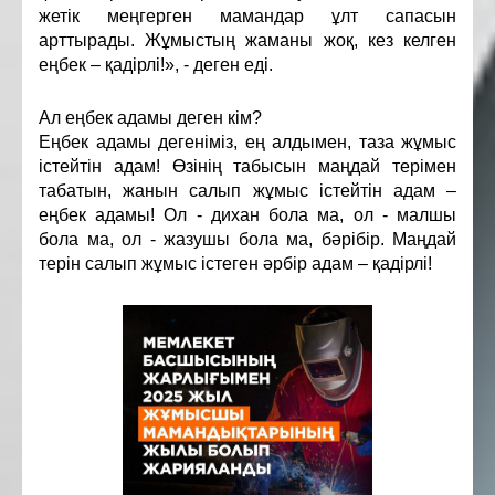
жетік меңгерген мамандар ұлт сапасын
арттырады. Жұмыстың жаманы жоқ, кез келген
еңбек – қадірлі!», - деген еді.
Ал еңбек адамы деген кім?
Еңбек адамы дегеніміз, ең алдымен, таза жұмыс
істейтін адам! Өзінің табысын маңдай терімен
табатын, жанын салып жұмыс істейтін адам –
еңбек адамы! Ол - дихан бола ма, ол - малшы
бола ма, ол - жазушы бола ма, бәрібір. Маңдай
терін салып жұмыс істеген әрбір адам – қадірлі!