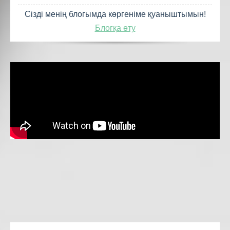
Сізді менің блогымда көргеніме қуаныштымын!
Блогқа өту