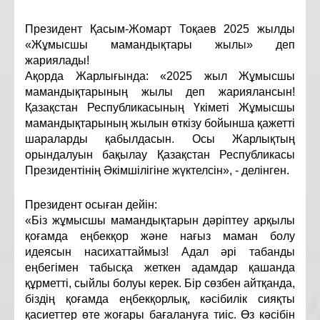
Президент Қасым-Жомарт Тоқаев 2025 жылды
«Жұмысшы мамандықтары жылы» деп
жариялады!
Ақорда Жарлығында: «2025 жыл Жұмысшы
мамандықтарының жылы деп жариялансын!
Қазақстан Республикасының Үкіметі Жұмысшы
мамандықтарының жылын өткізу бойынша қажетті
шараларды қабылдасын. Осы Жарлықтың
орындалуын бақылау Қазақстан Республикасы
Президентінің Әкімшілігіне жүктелсін», - делінген.
Президент осыған дейін:
«Біз жұмысшы мамандықтарын дәріптеу арқылы
қоғамда еңбекқор және нағыз маман болу
идеясын насихаттаймыз! Адал әрі табанды
еңбегімен табысқа жеткен адамдар қашанда
құрметті, сыйлы болуы керек. Бір сөзбен айтқанда,
біздің қоғамда еңбекқорлық, кәсібилік сияқты
қасиеттер өте жоғары бағалануға тиіс. Өз кәсібін