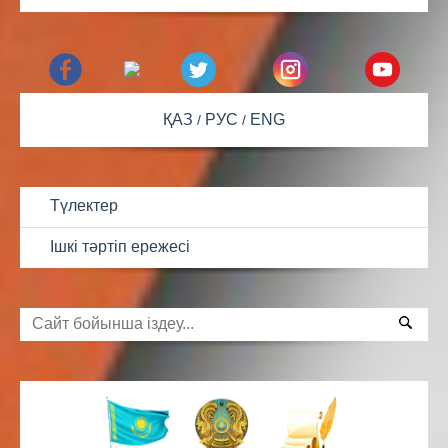
ҚАЗ
РУС
ENG
Түлектер
Ішкі тәртіп ережесі