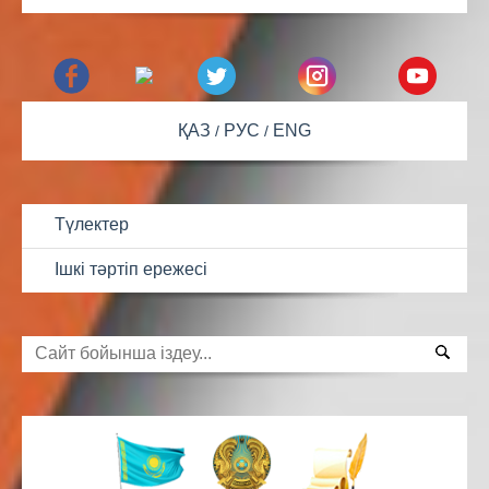
ҚАЗ
РУС
ENG
Түлектер
Ішкі тәртіп ережесі