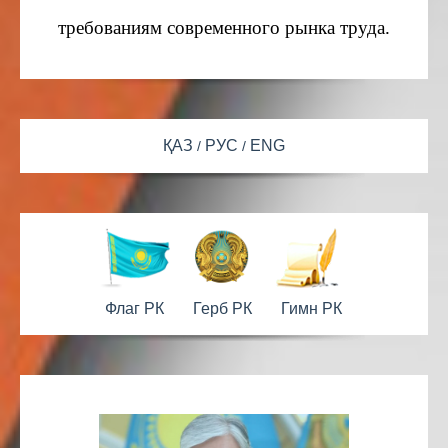
требованиям современного рынка труда.
ҚАЗ
РУС
ENG
Флаг РК
Герб РК
Гимн РК