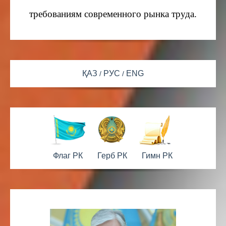
требованиям современного рынка труда.
ҚАЗ
РУС
ENG
Флаг РК
Герб РК
Гимн РК