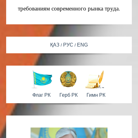
требованиям современного рынка труда.
ҚАЗ
РУС
ENG
Флаг РК
Герб РК
Гимн РК