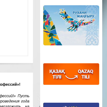
рофессий»!
фессий!» Пусть
роведения года
авозложить на