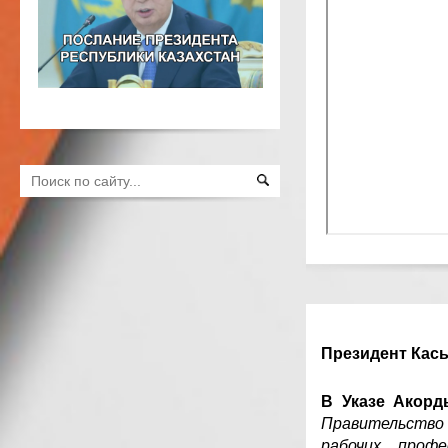
Президент Касы
В Указе Акорд
Правительство 
рабочих проф