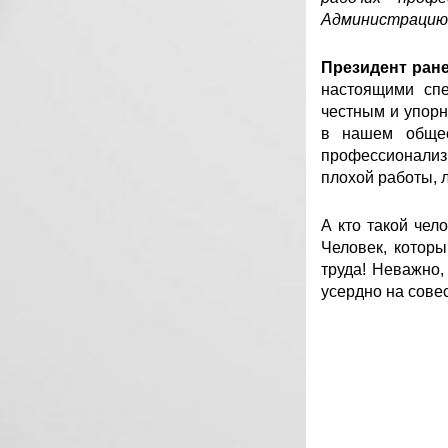
Администрацию 
Президент ране
настоящими спе
честным и упор
в нашем общес
профессионали
плохой работы, л
А кто такой чел
Человек, котор
труда! Неважно,
усердно на совес