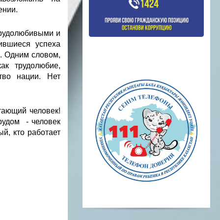
ении.
трудолюбивыми и
ившиеся успеха
. Одним словом,
ак трудолюбие,
тво нации. Нет
отающий человек!
рудом - человек
ый, кто работает