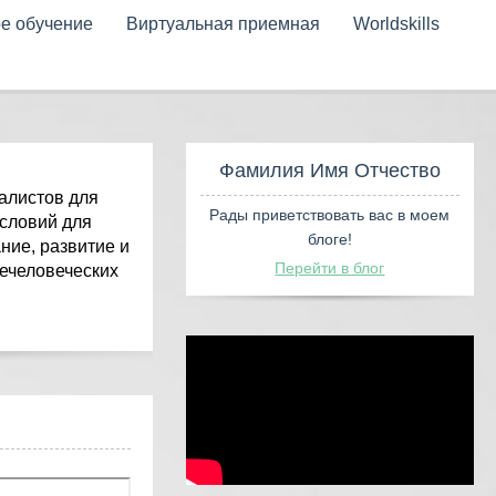
е обучение
Виртуальная приемная
Worldskills
алистов для
словий для
Фамилия Имя
ние, развитие и
ечеловеческих
Рады приветствова
блоге
Перейти в