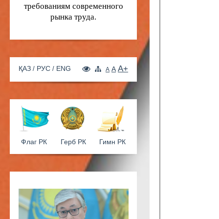
специалистов,
соответствующих
требованиям современного
рынка труда.
A+
ҚАЗ
РУС
ENG
A
A
Флаг РК
Герб РК
Гимн РК