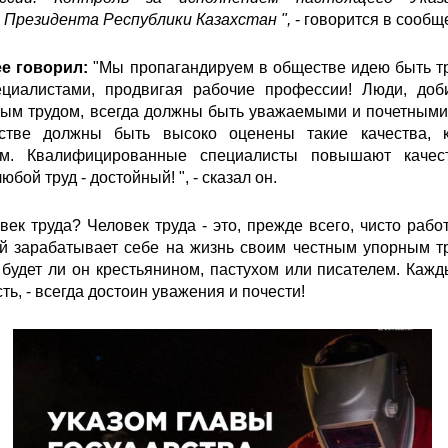
Президента Республики Казахстан ",
- говорится в сообщ
е говорил:
"Мы пропагандируем в обществе идею быть 
циалистами, продвигая рабочие профессии! Люди, доб
ным трудом, всегда должны быть уважаемыми и почетными
тве должны быть высоко оценены такие качества, к
зм. Квалифицированные специалисты повышают качес
юбой труд - достойный! ", - сказал он.
овек труда? Человек труда - это, прежде всего, чисто раб
ый зарабатывает себе на жизнь своим честным упорным т
 будет ли он крестьянином, пастухом или писателем. Кажд
ть, - всегда достоин уважения и почести!